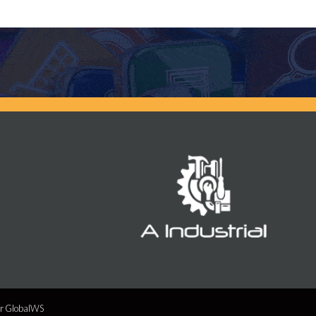
or
GlobalWS